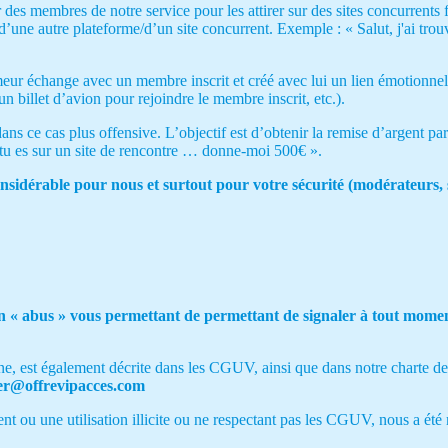
es membres de notre service pour les attirer sur des sites concurrents
d’une autre plateforme/d’un site concurrent. Exemple : « Salut, j'ai trou
meur échange avec un membre inscrit et créé avec lui un lien émotionne
 billet d’avion pour rejoindre le membre inscrit, etc.).
 ce cas plus offensive. L’objectif est d’obtenir la remise d’argent par l
e tu es sur un site de rencontre … donne-moi 500€ ».
nsidérable pour nous et surtout pour votre sécurité (modérateurs, s
en « abus » vous permettant de permettant de signaler à tout moment
gne, est également décrite dans les CGUV, ainsi que dans notre charte d
omer@offrevipacces.com
ou une utilisation illicite ou ne respectant pas les CGUV, nous a été 